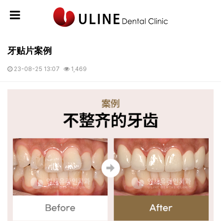
牙贴片案例
23-08-25 13:07
1,469
본문